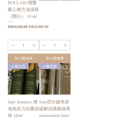
ROLL-ON 聯繫
暖心複方油滾珠
（開心） 10 ml
一般價格
促銷價格
HK$228.00
HK$200.00
加入購物車
加入購物車
少量現貨
少量現貨
Saje Immune 增
Saje四分鐘奇跡
強免疫力抗菌滾
緩解頭痛精油筆
珠 10ml
peppermint halo