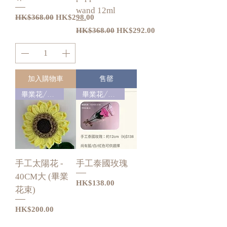
wand 12ml
一般價格
促銷價格
HK$368.00
HK$298.00
一般價格
促銷價格
HK$368.00
HK$292.00
加入購物車
售罄
畢業花/禮物
畢業花/禮物
手工太陽花 -
手工泰國玫瑰
40CM大 (畢業
價格
HK$138.00
花束)
價格
HK$200.00