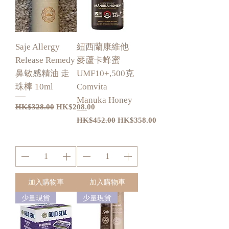
Saje Allergy
紐西蘭康維他
Release Remedy
麥蘆卡蜂蜜
鼻敏感精油 走
UMF10+,500克
珠棒 10ml
Comvita
Manuka Honey
一般價格
促銷價格
HK$328.00
HK$208.00
一般價格
促銷價格
HK$452.00
HK$358.00
加入購物車
加入購物車
少量現貨
少量現貨