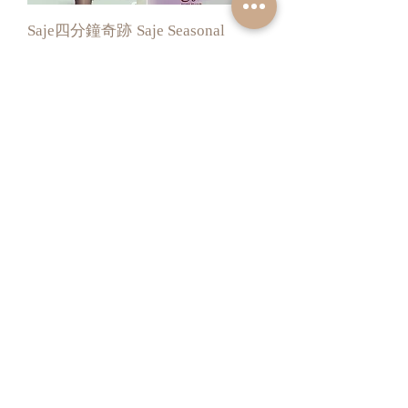
Saje四分鐘奇跡
Saje Seasonal
緩解頭痛精油
Recovery Kit 免
peppermint halo
疫健康套裝
(sleep well,
一般價格
促銷價格
HK$368.00
HK$328.00
unwind,immune)
一般價格
促銷價格
HK$299.00
HK$279.00
加入購物車
加入購物車
少量現貨