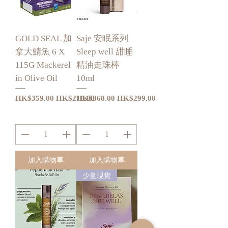
GOLD SEAL 加
Saje 安眠系列
拿大鯖魚 6 X
Sleep well 甜睡
115G Mackerel
精油走珠棒
in Olive Oil
10ml
一般價格
促銷價格
一般價格
促銷價格
HK$359.00
HK$210.00
HK$368.00
HK$299.00
加入購物車
加入購物車
少量現貨