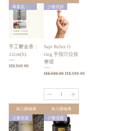
畢業花/禮物
少量現貨
手工鬱金香：
Saje Relax O
12cm(h)
ring 手指穴位按
摩環
價格
HK$68.00
一般價格
促銷價格
HK$90.00
HK$80.00
加入購物車
加入購物車
少量現貨
少量現貨