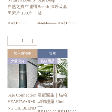
Nature's Bounty
Saje Deep
自然之寶甜睡褪
Breath 深呼吸套
黑素片 180片
裝
價格
一般價格
促銷價格
HK$188.00
HK$189.00
HK$159.00
加入購物車
售罄
少量現貨
貓貓用品
Saje Connection
嬌寵醫生｜貓粉
HEARTWARMI
刺調理露 30ml
NG OIL BLEND
一般價格
促銷價格
HK$200.00
HK$150.00