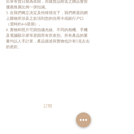
出單寄貨日期為依歸，而隨貨品附送之贈品會按
優惠推廣比例一併扣減。
5. 在我們獨立決定及特殊情況下，我們將退回網
上購物所涉及之款項到您的信用卡或銀行户口
（需時約4-6星期）。
6. 實物和照片可因拍攝光線、不同的相機、手機
及電腦顯示屏等原因而有所差別。所有產品的重
量均以人手計算，產品描述與實物也許有5克左右
的差距。
立即訂閱以獲取 Teaara 最新獨家
資訊及優惠！
請輸入您的電郵地址
訂閱