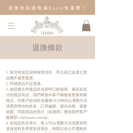
港澳地區購物滿$600免運費！
退換條款
1. 除另有規定或特殊情況外，寄出或已送達之貨
品概不接受退貨。
2. 特價貨品不設退換。
3. 如證實任何貨品於送貨時已經損壞、漏送或送
付的貨品有誤，我們將會向客戶補發或更換有關
貨品，但客戶必須於送遞後24小時內以電郵方式
清楚寫明你的姓名、訂單編號、貨品名稱、退換
原因、問題貨品的照片（如適用）通知我們客戶
服務部
cs@teaara.com.hk
。
4. 如貨品尚未寄出，客人可以電郵方式清楚寫明
退貨資料及單號安排退款，時限以本公司電郵的