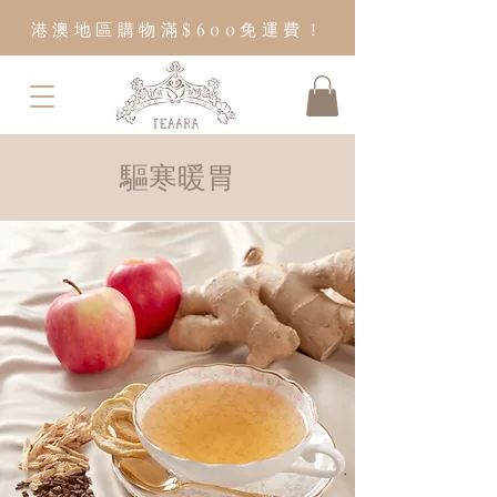
港澳地區購物滿$600免運費！
​驅寒暖胃