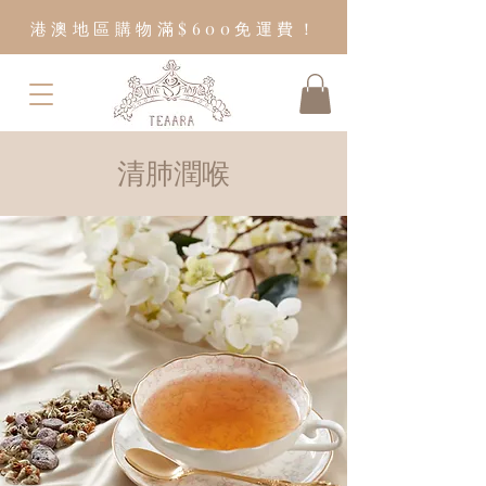
港澳地區購物滿$600免運費！
​清肺潤喉