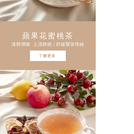
蘋果花蜜桃茶
清肺潤喉 上清肺經 | 舒緩緊張情緒
了解更多