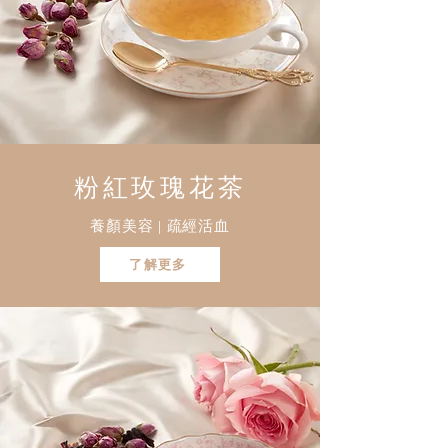
粉紅玫瑰花茶
養顏美容 | 疏經活血
了解更多