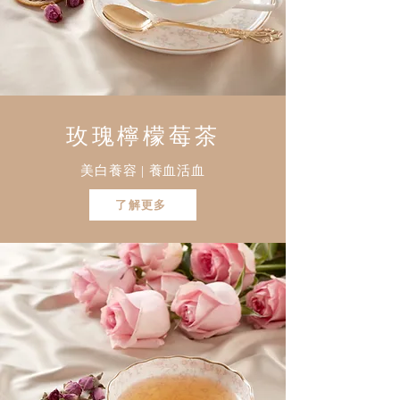
玫瑰檸檬莓茶
美白養容 | 養血活血
了解更多