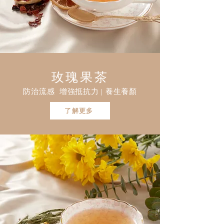
玫瑰果茶
防治流感 增強抵抗力 | 養生養顏
了解更多