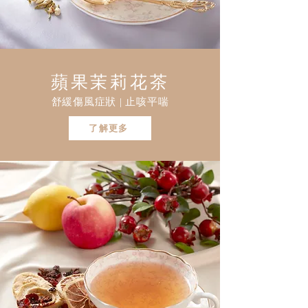
蘋果茉莉花茶
舒緩傷風症狀 | 止咳平喘
了解更多