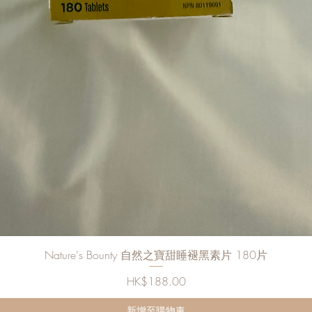
快速瀏覽
Nature's Bounty 自然之寶甜睡褪黑素片 180片
價格
HK$188.00
新增至購物車