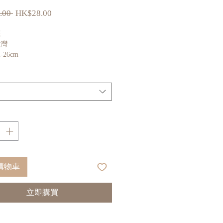
一
促
.00 
HK$28.00
般
銷
價
價
襪
格
格
台灣
-26cm
購物車
立即購買