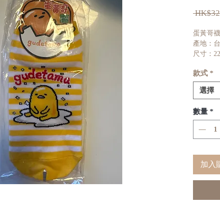
 HK$32
蛋黃哥
產地：
尺寸：22
款式
*
選擇
數量
*
加入