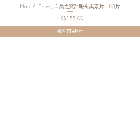
快速瀏覽
Nature's Bounty 自然之寶甜睡褪黑素片 180片
價格
HK$188.00
新增至購物車
立即訂閱以獲取 Teaara 最新獨家資訊及優惠
​關於我們