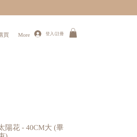
登入/註冊
購買
More
陽花 - 40CM大 (畢
束)