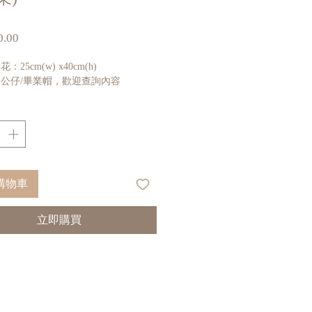
價
.00
格
25cm(w) x40cm(h)
公仔/畢業帽，歡迎查詢內容
購物車
立即購買