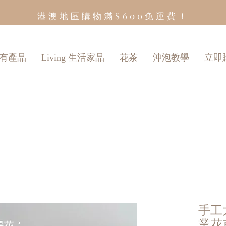
港澳地區購物滿$600免運費！
有產品
Living 生活家品
花茶
沖泡教學
立即
手工太
業花