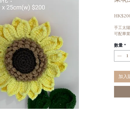
HK$200
手工太陽花：
可配畢業
數量
*
加入