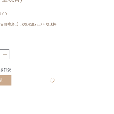
價
.00
格
意告白禮盒C】玫瑰永生花x3 + 玫瑰檸
3
膚保持年輕？希望擁有紅潤好氣息？玫
莓茶令您由內到外容光煥發，發出自信
♚♚♚♔
♚♔♔♔
五前訂貨
♚♔♔♔
購