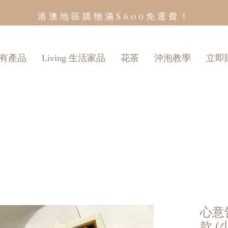
港澳地區購物滿$600免運費！
有產品
Living 生活家品
花茶
沖泡教學
立即
心意
款 (