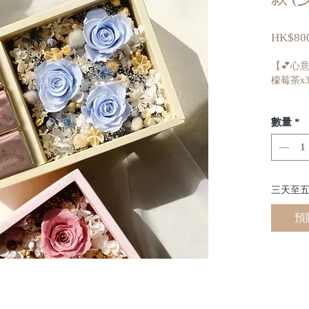
HK$800
【💕心
檬莓茶x
想讓皮
數量
*
瑰檸檬
光芒！
甜度：♚
果香：♚
三天至
花香：♚
預