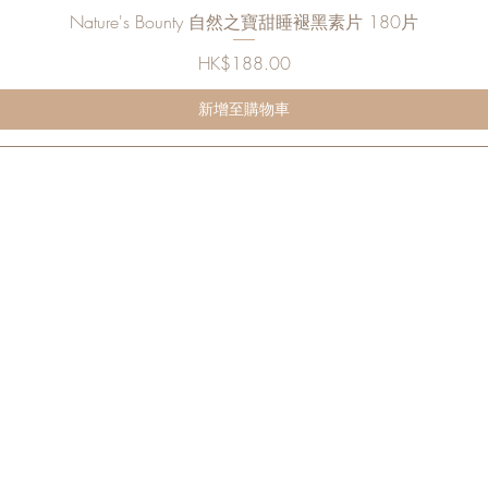
快速瀏覽
Nature's Bounty 自然之寶甜睡褪黑素片 180片
價格
HK$188.00
新增至購物車
立即訂閱以獲取 Teaara 最新獨家資訊及優惠
​關於我們